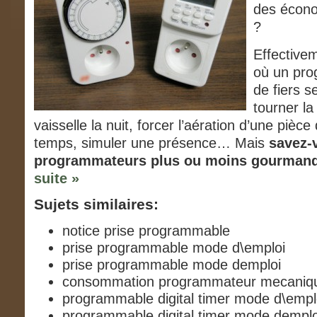
des écono
?
Effectivem
où un pro
de fiers se
tourner la
vaisselle la nuit, forcer l’aération d’une pièc
temps, simuler une présence… Mais
savez-v
programmateurs plus ou moins gourman
suite »
Sujets similaires:
notice prise programmable
prise programmable mode d\emploi
prise programmable mode demploi
consommation programmateur mecaniq
programmable digital timer mode d\empl
programmable digital timer mode demplo