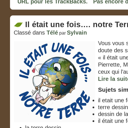
URL pour les TrackBacks.
Pas encore 
Il était une fois…. notre Ter
Classé dans
Télé
Sylvain
par
Vous vous 
doute des s
« il était u
Pierrette, 
ceux qui l’a
Lire la suit
Sujets sim
il etait une 
terre dessin
dessin de la
il était une 
la terre dessin