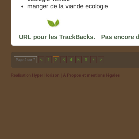
manger de la viande ecologie
URL pour les TrackBacks.
Pas encore 
<
1
2
3
4
5
6
7
>
Page 2 sur 7
Realisation
Hyper Horizon
|
A Propos et mentions légales