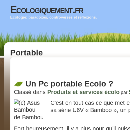
Ecologiquement.fr
Ecologie: paradoxes, controverses et réflexions.
Portable
Un Pc portable Ecolo ?
Classé dans
Produits et services écolo
par
C’est en tout cas ce que met 
sa série U6V « Bamboo », un p
de Bambou.
Fort heureusement, il y a plus pour qu’il pui