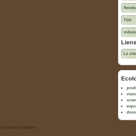
Rendez
Télé
videos
Lien
Le sit
Ecol
prod
vian
scien
expo
doss
et mentions légales