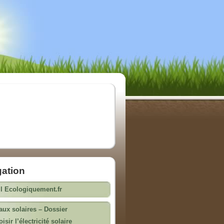
gation
l Ecologiquement.fr
ux solaires – Dossier
isir l’électricité solaire