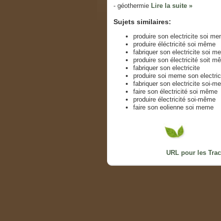
- géothermie
Lire la suite »
Sujets similaires:
produire son electricite soi m
produire éléctricité soi même
fabriquer son electricite soi 
produire son électricité soit 
fabriquer son electricite
produire soi meme son electric
fabriquer son electricite soi-
faire son électricité soi même
produire électricité soi-même
faire son eolienne soi meme
URL pour les Tra