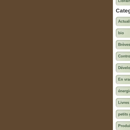
Librair
Cate
Actual
bio
Brève
Contro
Dével
En vr
énergi
Livres
petits
Produi