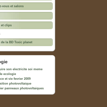
-vous et salons
 et clips
s
e de la BD Toxic planet
ogie
uire son electricite soi meme
de ecologie
ce et vie fevrier 2009
sition photovoltaique
ier panneaux photovoltaiques