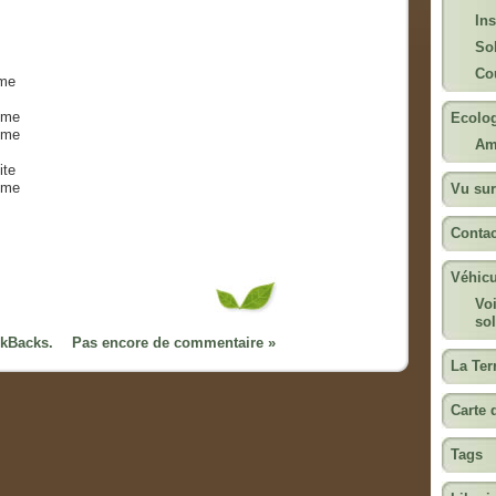
Ins
Sol
Cou
eme
meme
Ecolog
même
Am
ite
meme
Vu sur
Contac
Véhicu
Voi
sol
ckBacks.
Pas encore de commentaire »
La Ter
Carte 
Tags