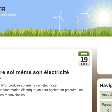
fr
réflexions.
juin
19
2009
re soi même son électricité
n
Navi
consommation électrique; on peut également produire une
Accuei
ces renouvelables.
Pannea
Cho