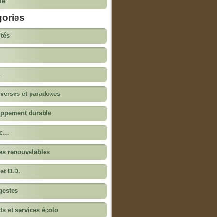
ie
gories
ités
s
verses et paradoxes
oppement durable
ac…
es renouvelables
 et B.D.
 gestes
ts et services écolo