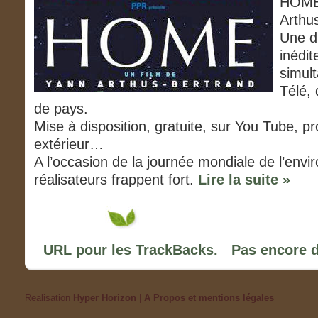
HOME,
Arthu
Une di
inédit
simult
Télé,
de pays.
Mise à disposition, gratuite, sur You Tube, pr
extérieur…
A l’occasion de la journée mondiale de l’envi
réalisateurs frappent fort.
Lire la suite »
URL pour les TrackBacks.
Pas encore 
Realisation
Hyper Horizon
|
A Propos et mentions légales