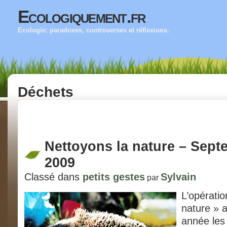
Ecologiquement.fr
Ecologie: paradoxes, controverses et réflexions.
Déchets
Nettoyons la nature – Sept
2009
Classé dans
petits gestes
Sylvain
par
L’opératio
nature » a
année les