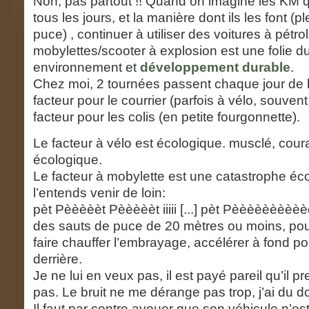
Non, pas partout !! Quand on imagine les KM qu
tous les jours, et la manière dont ils les font (p
puce)
, continuer à utiliser des voitures à pétr
mobylettes/scooter à explosion est une folie d
environnement et
développement durable
.
Chez moi, 2 tournées passent chaque jour de 
facteur pour le courrier (parfois à vélo, souvent
facteur pour les colis (en petite fourgonnette).
Le facteur à vélo est écologique. musclé, cou
écologique.
Le facteur à mobylette est une catastrophe éc
l’entends venir de loin:
pèt Pèèèèèt Pèèèèèt iiiii [...] pèt Pèèèèèèèèèèèt ii
des sauts de puce de 20 mètres ou moins, pour 
faire chauffer l’embrayage, accélérer à fond pou
derrière.
Je ne lui en veux pas, il est payé pareil qu’il
pas. Le bruit ne me dérange pas trop, j’ai du d
Il faut par contre avouer que son véhicule n’es