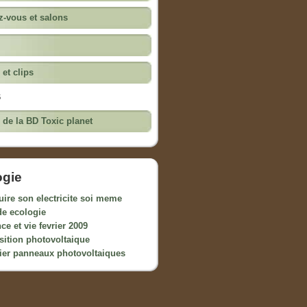
-vous et salons
 et clips
s
e de la BD Toxic planet
ogie
uire son electricite soi meme
de ecologie
ce et vie fevrier 2009
sition photovoltaique
ier panneaux photovoltaiques