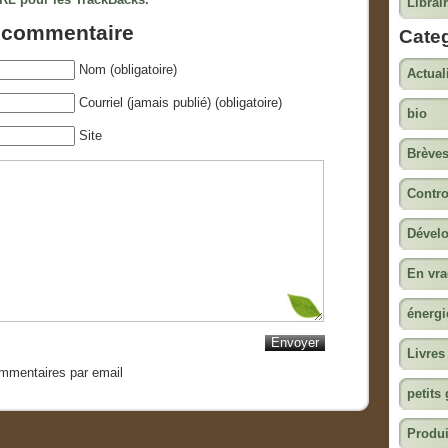
Librair
n commentaire
Cate
Nom (obligatoire)
Actual
Courriel (jamais publié) (obligatoire)
bio
Site
Brève
Contro
Dével
En vr
énergi
Livres
ommentaires par email
petits
Produi