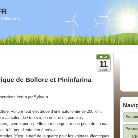
fr
réflexions.
mar
11
2009
rique de Bollore et Pininfarina
 services écolo
Sylvain
par
Navi
lore, voiture tout électrique d’une autonomie de 250 Km.
Accuei
ore au salon de Genève, on en sait un peu plus.
laces, avec 5 portes. Elle se recharge sur une prise de courant
Pannea
c très peu d’entretien à prévoir.
teries (c’est le nerf de la guerre pour les voitures électriques
Cho