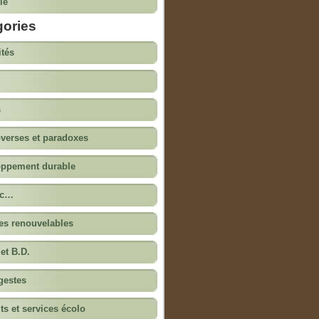
ie
gories
ités
s
verses et paradoxes
oppement durable
ac…
es renouvelables
 et B.D.
 gestes
ts et services écolo