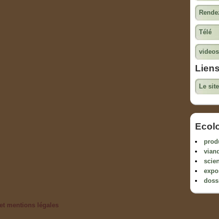
Rendez
Télé
videos
Lien
Le sit
Ecol
prod
vian
scien
expo
doss
et mentions légales