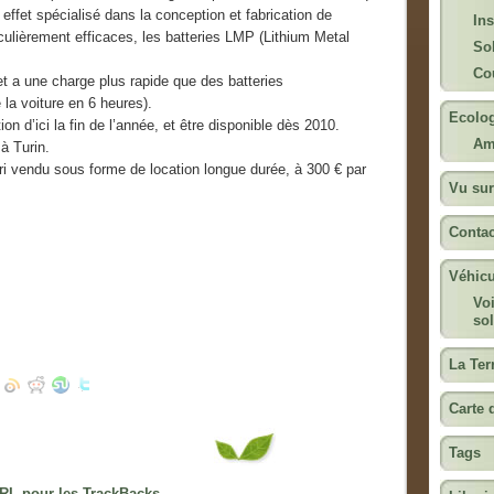
 effet spécialisé dans la conception et fabrication de
Ins
iculièrement efficaces, les batteries LMP (Lithium Metal
Sol
Cou
et a une charge plus rapide que des batteries
la voiture en 6 heures).
Ecolog
ion d’ici la fin de l’année, et être disponible dès 2010.
Am
à Turin.
ori vendu sous forme de location longue durée, à 300 € par
Vu sur
Contac
Véhicu
Voi
sol
La Ter
Carte 
Tags
RL pour les TrackBacks.