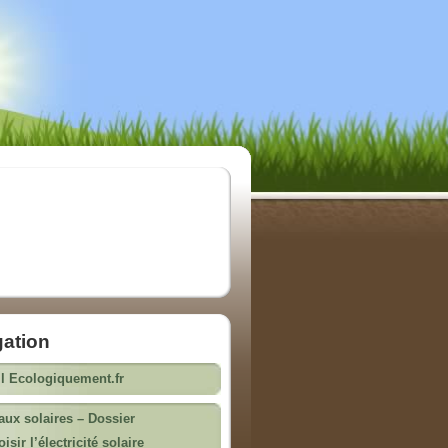
gation
l Ecologiquement.fr
ux solaires – Dossier
isir l’électricité solaire