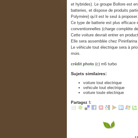
et hybrides). Le groupe Bollore est en
batteries, et dispose de produits part
Polymère) qu’il est le seul à proposer.
Ce type de batterie est plus efficace 
conventionnelles (charge complète de 
Cette voiture devrait entrer en product
Elle sera assemblée chez Pininfarina 
Le véhicule tout électrique sera à pri
mois.
crédit photo
(c) m6 turbo
Sujets similaires:
voiture tout electrique
vehicule tout electrique
voiture toute electrique
Partagez !:
U