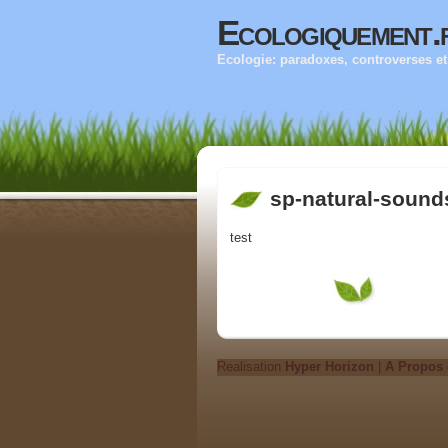
Ecologiquement.
Ecologie: paradoxes, controverses et 
sp-natural-sound
test
Realisation
Hyper Horizon
|
A Propos 